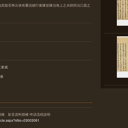
詢其能否再出俟有覆信續行奏陳並陳治海上之水師與治江面之
文獻處
影像
授權、影音資料授權-申請流程說明
rticle.aspx?sNo=03003061