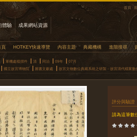
首頁
術體驗
成果網站資源
首頁
HOTKEY快速導覽
內容主題
典藏機構
進階搜尋
軍機處檔摺件
清
同治
09年
07月
國立故宮博物院
圖書文獻處
故宮文物數位典藏系統之研製－故宮清代檔案數
評分與驗證
請為這筆數