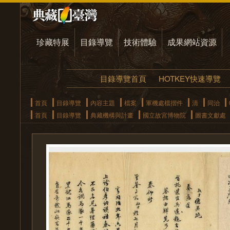
珍藏特展
目錄導覽
技術體驗
成果網站資源
目錄導覽首頁
HOTKEY快速導覽
首頁
目錄導覽
內容主題
檔案
軍機處檔摺件
清
同治
首頁
目錄導覽
典藏機構與計畫
國立故宮博物院
圖書文獻處