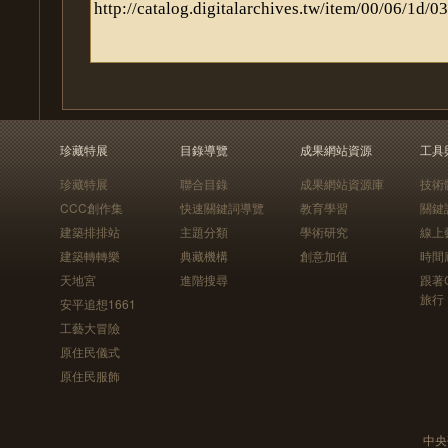
珍藏特展
目錄導覽
成果網站資源
工具
珍藏特展
聯合目錄
成果網站資源庫
技術
CCC創作集
快速關鍵詞導覽
教育學習
關鍵
建築排排站
主題分類
學術研究
線上
建築轉轉樂
典藏機構
創意加值
時間
天地宮
進階搜尋
跟著
旅行
安平追想1661
工藝大冒險
原住民儀式
原住民服飾
中央