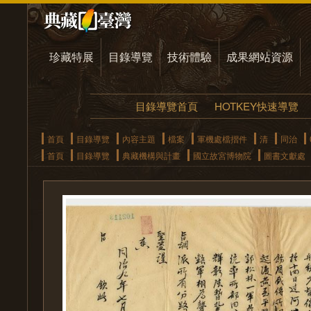
珍藏特展
目錄導覽
技術體驗
成果網站資源
目錄導覽首頁
HOTKEY快速導覽
首頁
目錄導覽
內容主題
檔案
軍機處檔摺件
清
同治
首頁
目錄導覽
典藏機構與計畫
國立故宮博物院
圖書文獻處