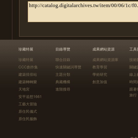
珍藏特展
目錄導覽
成果網站資源
工具
珍藏特展
聯合目錄
成果網站資源庫
技術
CCC創作集
快速關鍵詞導覽
教育學習
關鍵
建築排排站
主題分類
學術研究
線上
建築轉轉樂
典藏機構
創意加值
時間
天地宮
進階搜尋
跟著
旅行
安平追想1661
工藝大冒險
原住民儀式
原住民服飾