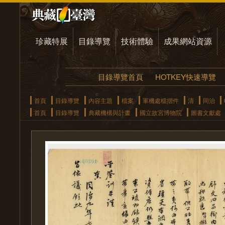
珍藏特展
目錄導覽
技術體驗
成果網站資源
目錄導覽首頁
HOTKEY快速導覽
首頁
目錄導覽
內容主題
檔案
軍機處檔摺件
清
同治
首頁
目錄導覽
典藏機構與計畫
國立故宮博物院
圖書文獻處