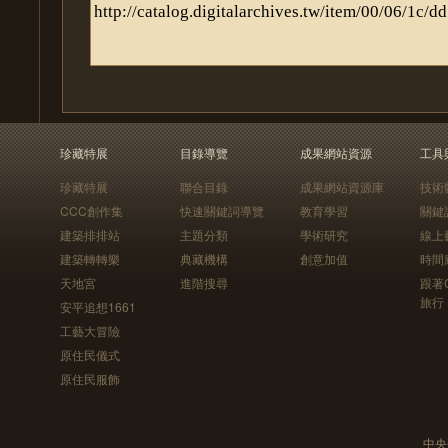
珍藏特展
目錄導覽
成果網站資源
工具
珍藏特展
聯合目錄
成果網站資源庫
技術
CCC創作集
快速關鍵詞導覽
教育學習
關鍵
建築排排站
主題分類
學術研究
線上
建築轉轉樂
典藏機構
創意加值
時間
天地宮
進階搜尋
跟著
旅行
安平追想1661
工藝大冒險
原住民儀式
原住民服飾
中央