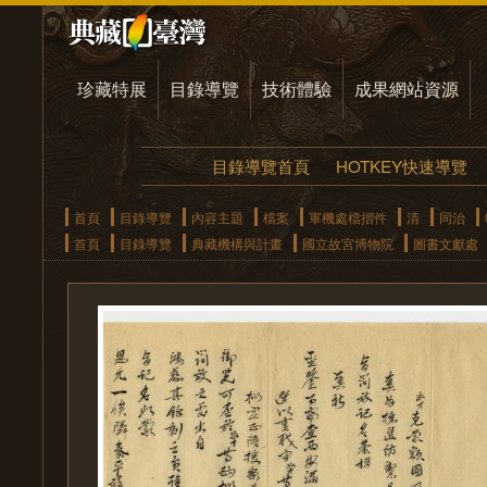
珍藏特展
目錄導覽
技術體驗
成果網站資源
目錄導覽首頁
HOTKEY快速導覽
首頁
目錄導覽
內容主題
檔案
軍機處檔摺件
清
同治
首頁
目錄導覽
典藏機構與計畫
國立故宮博物院
圖書文獻處