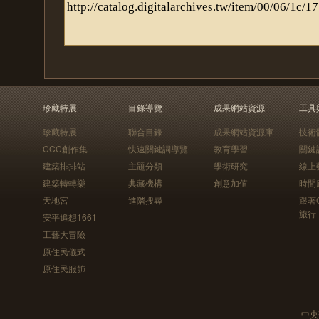
珍藏特展
目錄導覽
成果網站資源
工具
珍藏特展
聯合目錄
成果網站資源庫
技術
CCC創作集
快速關鍵詞導覽
教育學習
關鍵
建築排排站
主題分類
學術研究
線上
建築轉轉樂
典藏機構
創意加值
時間
天地宮
進階搜尋
跟著
旅行
安平追想1661
工藝大冒險
原住民儀式
原住民服飾
中央