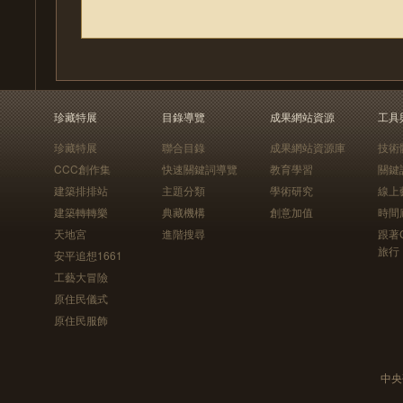
珍藏特展
目錄導覽
成果網站資源
工具
珍藏特展
聯合目錄
成果網站資源庫
技術
CCC創作集
快速關鍵詞導覽
教育學習
關鍵
建築排排站
主題分類
學術研究
線上
建築轉轉樂
典藏機構
創意加值
時間
天地宮
進階搜尋
跟著
旅行
安平追想1661
工藝大冒險
原住民儀式
原住民服飾
中央