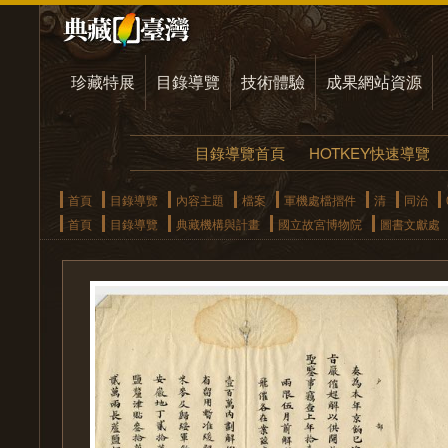
珍藏特展
目錄導覽
技術體驗
成果網站資源
目錄導覽首頁
HOTKEY快速導覽
首頁
目錄導覽
內容主題
檔案
軍機處檔摺件
清
同治
首頁
目錄導覽
典藏機構與計畫
國立故宮博物院
圖書文獻處