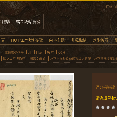
首頁
術體驗
成果網站資源
首頁
HOTKEY快速導覽
內容主題
典藏機構
進階搜尋
軍機處檔摺件
清
同治
09年
06月
國立故宮博物院
圖書文獻處
故宮文物數位典藏系統之研製－故宮清代檔案數
評分與驗證
請為這筆數