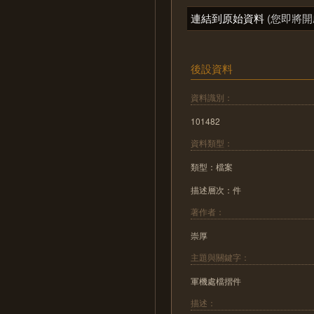
連結到原始資料
(您即將開
後設資料
資料識別：
101482
資料類型：
類型：檔案
描述層次：件
著作者：
崇厚
主題與關鍵字：
軍機處檔摺件
描述：