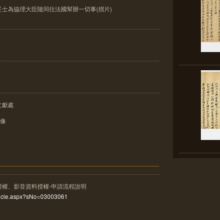
士為協理大臣隨同往法國幫辦一切事(摺片)
文獻處
影像
授權、影音資料授權-申請流程說明
rticle.aspx?sNo=03003061