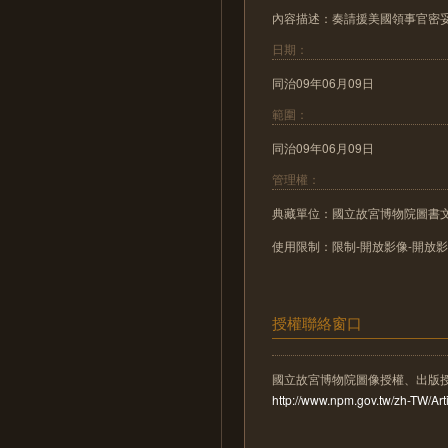
內容描述：奏請援美國領事官密妥
日期：
同治09年06月09日
範圍：
同治09年06月09日
管理權：
典藏單位：國立故宮博物院圖書
使用限制：限制-開放影像-開放
授權聯絡窗口
國立故宮博物院圖像授權、出版
http://www.npm.gov.tw/zh-TW/A