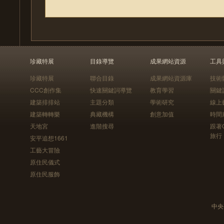
珍藏特展
目錄導覽
成果網站資源
工具
珍藏特展
聯合目錄
成果網站資源庫
技術
CCC創作集
快速關鍵詞導覽
教育學習
關鍵
建築排排站
主題分類
學術研究
線上
建築轉轉樂
典藏機構
創意加值
時間
天地宮
進階搜尋
跟著
旅行
安平追想1661
工藝大冒險
原住民儀式
原住民服飾
中央