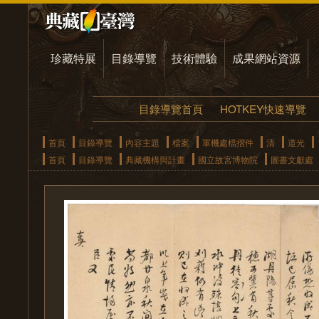
珍藏特展
目錄導覽
技術體驗
成果網站資源
目錄導覽首頁
HOTKEY快速導覽
首頁
目錄導覽
內容主題
檔案
軍機處檔摺件
清
道光
首頁
目錄導覽
典藏機構與計畫
國立故宮博物院
圖書文獻處