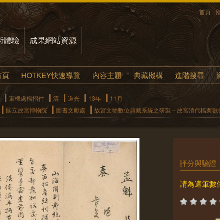
首頁
術體驗
成果網站資源
首頁
HOTKEY快速導覽
內容主題
典藏機構
進階搜尋
軍機處檔摺件
清
道光
13年
11月
國立故宮博物院
圖書文獻處
故宮文物數位典藏系統之研製－故宮清代檔案數
評分與驗證
請為這筆數