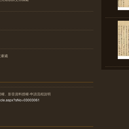
文獻處
授權、影音資料授權-申請流程說明
rticle.aspx?sNo=03003061