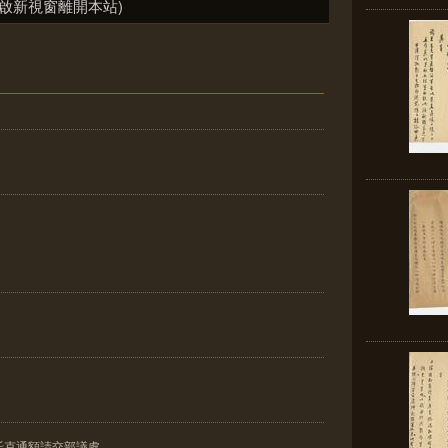
啟新視窗離開本站)
托克通額請交部議處