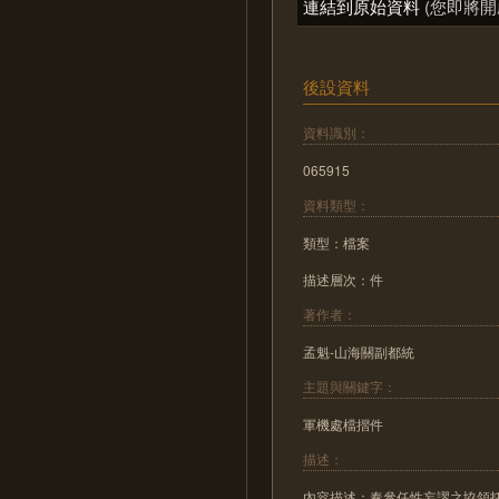
連結到原始資料
(您即將開
後設資料
資料識別：
065915
資料類型：
類型：檔案
描述層次：件
著作者：
孟魁-山海關副都統
主題與關鍵字：
軍機處檔摺件
描述：
內容描述：奏參任性妄謬之協領