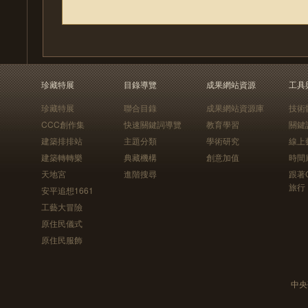
珍藏特展
目錄導覽
成果網站資源
工具
珍藏特展
聯合目錄
成果網站資源庫
技術
CCC創作集
快速關鍵詞導覽
教育學習
關鍵
建築排排站
主題分類
學術研究
線上
建築轉轉樂
典藏機構
創意加值
時間
天地宮
進階搜尋
跟著
旅行
安平追想1661
工藝大冒險
原住民儀式
原住民服飾
中央