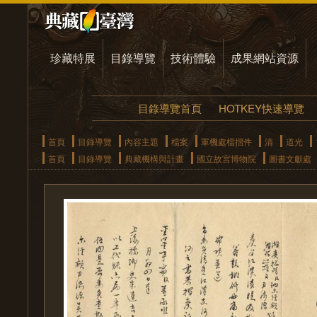
珍藏特展
目錄導覽
技術體驗
成果網站資源
目錄導覽首頁
HOTKEY快速導覽
首頁
目錄導覽
內容主題
檔案
軍機處檔摺件
清
道光
首頁
目錄導覽
典藏機構與計畫
國立故宮博物院
圖書文獻處