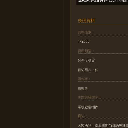
後設資料
資料識別：
064277
資料類型：
類型：檔案
描述層次：件
著作者：
寶興等
主題與關鍵字：
軍機處檔摺件
描述：
內容描述：奏為查明伯都訥界珠