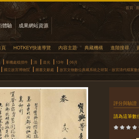
首頁
術體驗
成果網站資源
首頁
HOTKEY快速導覽
內容主題
典藏機構
進階搜尋
軍機處檔摺件
清
道光
13年
06月
國立故宮博物院
圖書文獻處
故宮文物數位典藏系統之研製－故宮清代檔案數
評分與驗證
請為這筆數