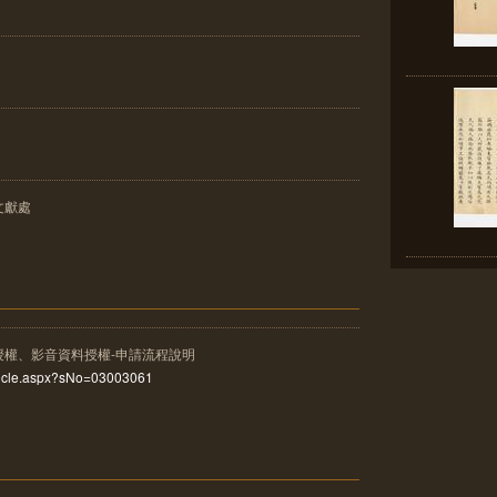
文獻處
授權、影音資料授權-申請流程說明
rticle.aspx?sNo=03003061