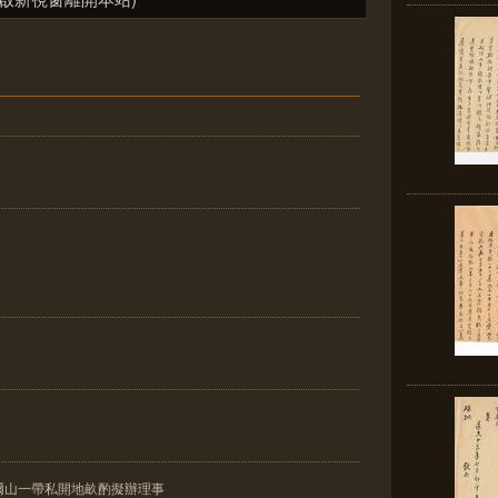
爾山一帶私開地畝酌擬辦理事