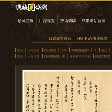
珍藏特展
目錄導覽
技術體驗
成果網站資源
目錄導覽首頁
HOTKEY快速導覽
首頁
目錄導覽
內容主題
檔案
軍機處檔摺件
清
道光
首頁
目錄導覽
典藏機構與計畫
國立故宮博物院
圖書文獻處