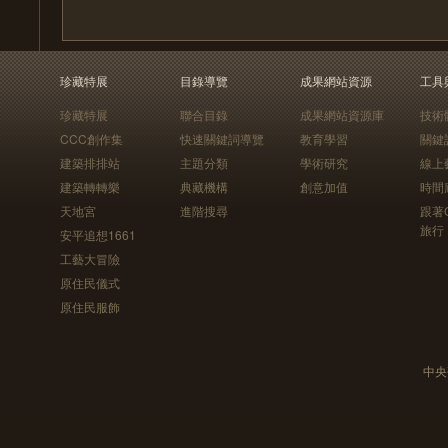
珍藏特展
目錄導覽
成果網站資源
工具
珍藏特展
聯合目錄
成果網站資源庫
技術
CCC創作集
快速關鍵詞導覽
教育學習
關鍵
建築排排站
主題分類
學術研究
線上
建築轉轉樂
典藏機構
創意加值
時間
天地宮
進階搜尋
跟著
旅行
安平追想1661
工藝大冒險
原住民儀式
原住民服飾
中央