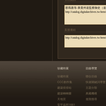
直接連結
珍藏特展
目錄導覽
珍藏特展
聯合目錄
CCC創作集
快速關鍵詞導覽
建築排排站
主題分類
建築轉轉樂
典藏機構
天地宮
進階搜尋
安平追想1661