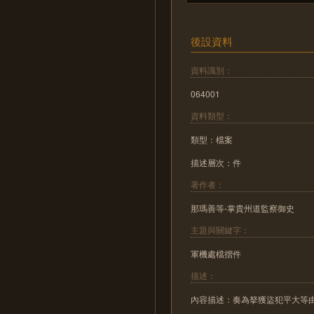
後設資料
資料識別：
064001
資料類型：
類型：檔案
描述層次：件
著作者：
那瑪善等-掌貴州道監察御史
主題與關鍵字：
軍機處檔摺件
描述：
內容描述：奏為拏獲盜犯平大等