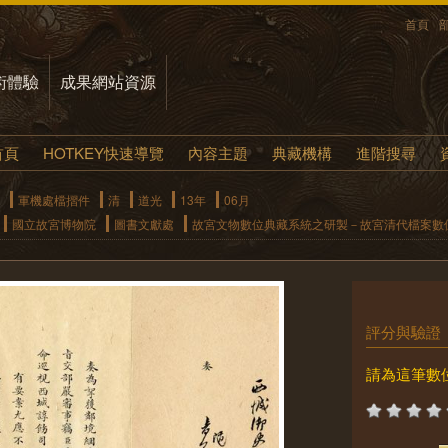
首頁
術體驗
成果網站資源
首頁
HOTKEY快速導覽
內容主題
典藏機構
進階搜尋
軍機處檔摺件
清
道光
13年
06月
國立故宮博物院
圖書文獻處
故宮文物數位典藏系統之研製－故宮清代檔案數
評分與驗證
請為這筆數