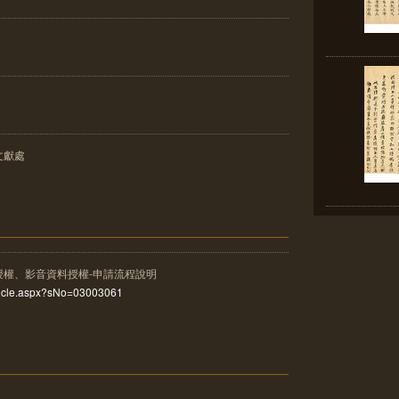
文獻處
授權、影音資料授權-申請流程說明
rticle.aspx?sNo=03003061