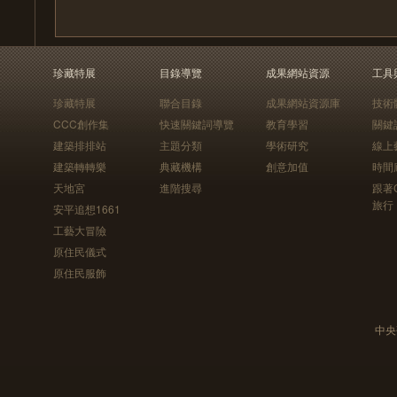
珍藏特展
目錄導覽
成果網站資源
工具
珍藏特展
聯合目錄
成果網站資源庫
技術
CCC創作集
快速關鍵詞導覽
教育學習
關鍵
建築排排站
主題分類
學術研究
線上
建築轉轉樂
典藏機構
創意加值
時間
天地宮
進階搜尋
跟著
旅行
安平追想1661
工藝大冒險
原住民儀式
原住民服飾
中央