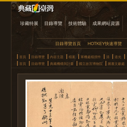
珍藏特展
目錄導覽
技術體驗
成果網站資源
目錄導覽首頁
HOTKEY快速導覽
首頁
目錄導覽
內容主題
檔案
軍機處檔摺件
清
道光
首頁
目錄導覽
典藏機構與計畫
國立故宮博物院
圖書文獻處