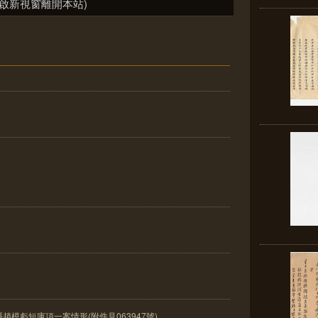
啟新視窗離開本站)
模虧短庫項一案情形(附件見063947號)