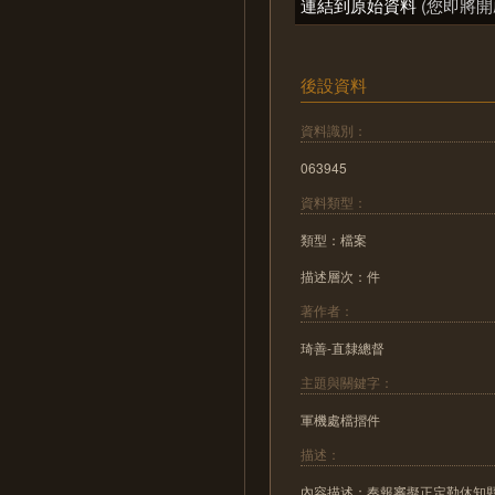
連結到原始資料
(您即將開
後設資料
資料識別：
063945
資料類型：
類型：檔案
描述層次：件
著作者：
琦善-直隸總督
主題與關鍵字：
軍機處檔摺件
描述：
內容描述：奏報審擬正定勒休知縣趙