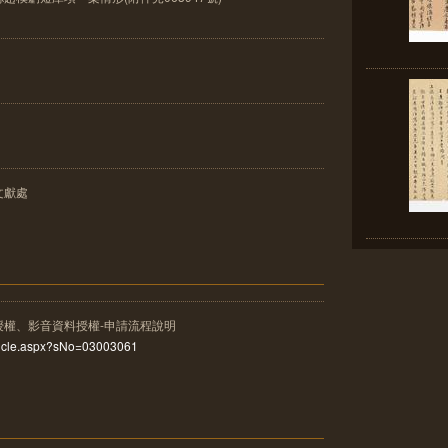
文獻處
授權、影音資料授權-申請流程說明
rticle.aspx?sNo=03003061