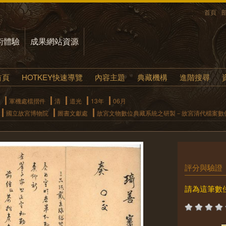
首頁
術體驗
成果網站資源
首頁
HOTKEY快速導覽
內容主題
典藏機構
進階搜尋
軍機處檔摺件
清
道光
13年
06月
國立故宮博物院
圖書文獻處
故宮文物數位典藏系統之研製－故宮清代檔案數
評分與驗證
請為這筆數