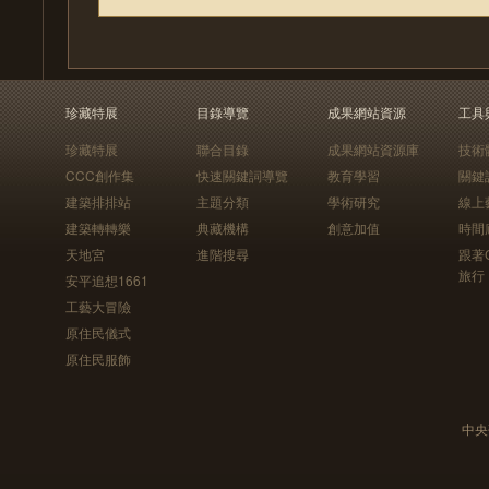
珍藏特展
目錄導覽
成果網站資源
工具
珍藏特展
聯合目錄
成果網站資源庫
技術
CCC創作集
快速關鍵詞導覽
教育學習
關鍵
建築排排站
主題分類
學術研究
線上
建築轉轉樂
典藏機構
創意加值
時間
天地宮
進階搜尋
跟著
旅行
安平追想1661
工藝大冒險
原住民儀式
原住民服飾
中央