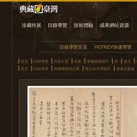
珍藏特展
目錄導覽
技術體驗
成果網站資源
目錄導覽首頁
HOTKEY快速導覽
首頁
目錄導覽
內容主題
檔案
軍機處檔摺件
清
道光
首頁
目錄導覽
典藏機構與計畫
國立故宮博物院
圖書文獻處