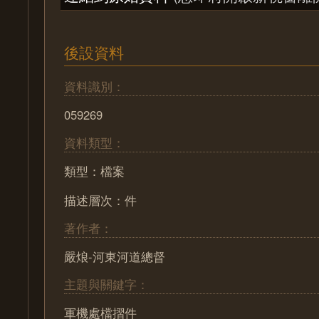
後設資料
資料識別：
059269
資料類型：
類型：檔案
描述層次：件
著作者：
嚴烺-河東河道總督
主題與關鍵字：
軍機處檔摺件