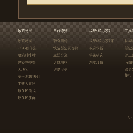
珍藏特展
目錄導覽
成果網站資源
工具
珍藏特展
聯合目錄
成果網站資源庫
技術
CCC創作集
快速關鍵詞導覽
教育學習
關鍵
建築排排站
主題分類
學術研究
線上
建築轉轉樂
典藏機構
創意加值
時間
天地宮
進階搜尋
跟著
旅行
安平追想1661
工藝大冒險
原住民儀式
原住民服飾
中央