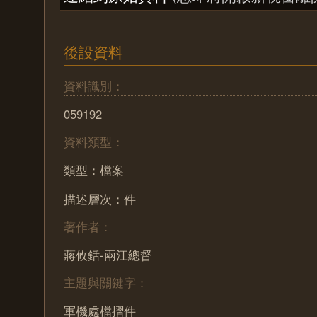
後設資料
資料識別：
059192
資料類型：
類型：檔案
描述層次：件
著作者：
蔣攸銛-兩江總督
主題與關鍵字：
軍機處檔摺件