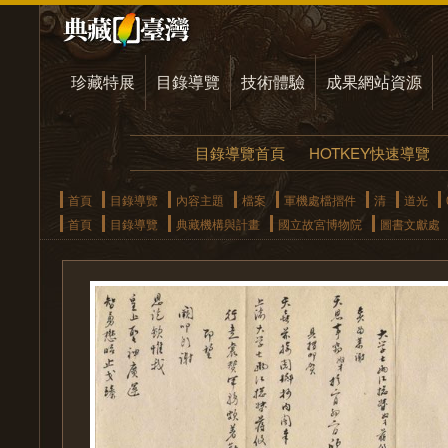
珍藏特展
目錄導覽
技術體驗
成果網站資源
目錄導覽首頁
HOTKEY快速導覽
首頁
目錄導覽
內容主題
檔案
軍機處檔摺件
清
道光
首頁
目錄導覽
典藏機構與計畫
國立故宮博物院
圖書文獻處