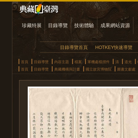
珍藏特展
目錄導覽
技術體驗
成果網站資源
目錄導覽首頁
HOTKEY快速導覽
首頁
目錄導覽
內容主題
檔案
軍機處檔摺件
清
道光
首頁
目錄導覽
典藏機構與計畫
國立故宮博物院
圖書文獻處