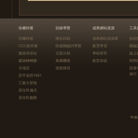
珍藏特展
目錄導覽
成果網站資源
工具
珍藏特展
聯合目錄
成果網站資源庫
技術
CCC創作集
快速關鍵詞導覽
教育學習
關鍵
建築排排站
主題分類
學術研究
線上
建築轉轉樂
典藏機構
創意加值
時間
天地宮
進階搜尋
跟著
旅行
安平追想1661
工藝大冒險
原住民儀式
原住民服飾
中央