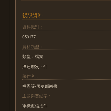
後設資料
資料識別：
059177
資料類型：
類型：檔案
描述層次：件
著作者：
禧恩等-署吏部尚書
主題與關鍵字：
軍機處檔摺件