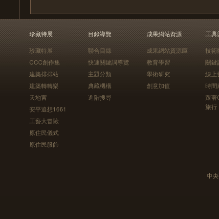
珍藏特展
目錄導覽
成果網站資源
工具
珍藏特展
聯合目錄
成果網站資源庫
技術
CCC創作集
快速關鍵詞導覽
教育學習
關鍵
建築排排站
主題分類
學術研究
線上
建築轉轉樂
典藏機構
創意加值
時間
天地宮
進階搜尋
跟著
旅行
安平追想1661
工藝大冒險
原住民儀式
原住民服飾
中央