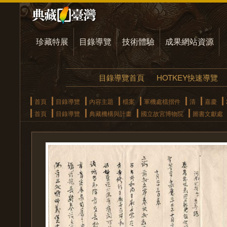
珍藏特展
目錄導覽
技術體驗
成果網站資源
目錄導覽首頁
HOTKEY快速導覽
首頁
目錄導覽
內容主題
檔案
軍機處檔摺件
清
嘉慶
首頁
目錄導覽
典藏機構與計畫
國立故宮博物院
圖書文獻處