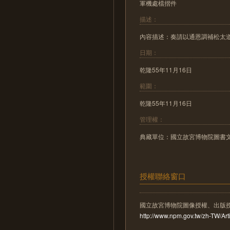
軍機處檔摺件
描述：
內容描述：奏請以通恩調補松太
日期：
乾隆55年11月16日
範圍：
乾隆55年11月16日
管理權：
典藏單位：國立故宮博物院圖書
授權聯絡窗口
國立故宮博物院圖像授權、出版
http://www.npm.gov.tw/zh-TW/A