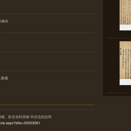
道緣由
文獻處
授權、影音資料授權-申請流程說明
rticle.aspx?sNo=03003061