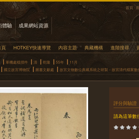
首頁
術體驗
成果網站資源
首頁
HOTKEY快速導覽
內容主題
典藏機構
進階搜尋
軍機處檔摺件
清
乾隆
55年
11月
國立故宮博物院
圖書文獻處
故宮文物數位典藏系統之研製－故宮清代檔案數
評分與驗證
請為這筆數