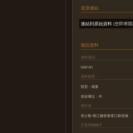
資源連結
連結到原始資料
(您即將開
後設資料
資料識別：
046191
資料類型：
類型：檔案
描述層次：件
著作者：
孫士毅-兩江總督兼署江蘇巡撫
主題與關鍵字：