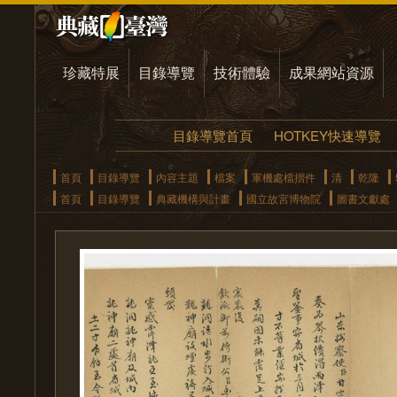
珍藏特展
目錄導覽
技術體驗
成果網站資源
目錄導覽首頁
HOTKEY快速導覽
首頁
目錄導覽
內容主題
檔案
軍機處檔摺件
清
乾隆
首頁
目錄導覽
典藏機構與計畫
國立故宮博物院
圖書文獻處