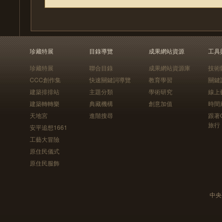
珍藏特展
目錄導覽
成果網站資源
工具
珍藏特展
聯合目錄
成果網站資源庫
技術
CCC創作集
快速關鍵詞導覽
教育學習
關鍵
建築排排站
主題分類
學術研究
線上
建築轉轉樂
典藏機構
創意加值
時間
天地宮
進階搜尋
跟著
旅行
安平追想1661
工藝大冒險
原住民儀式
原住民服飾
中央