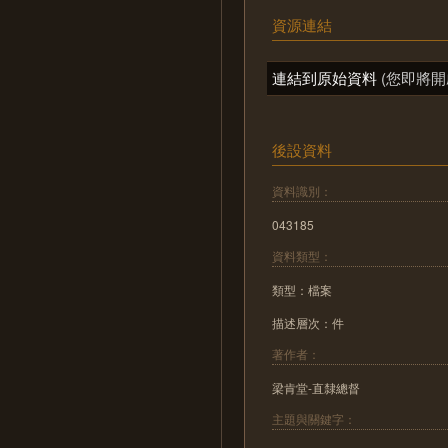
資源連結
連結到原始資料
(您即將開
後設資料
資料識別：
043185
資料類型：
類型：檔案
描述層次：件
著作者：
梁肯堂-直隸總督
主題與關鍵字：