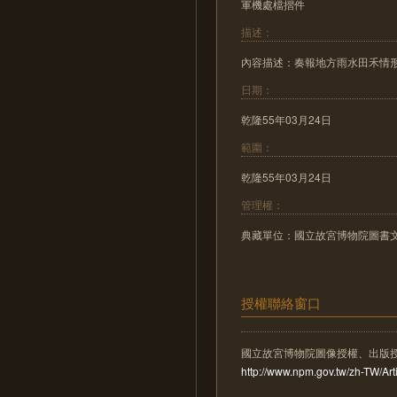
軍機處檔摺件
描述：
內容描述：奏報地方雨水田禾情
日期：
乾隆55年03月24日
範圍：
乾隆55年03月24日
管理權：
典藏單位：國立故宮博物院圖書
授權聯絡窗口
國立故宮博物院圖像授權、出版
http://www.npm.gov.tw/zh-TW/A