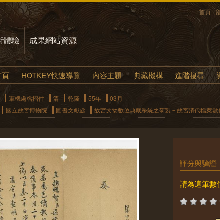
首頁
術體驗
成果網站資源
首頁
HOTKEY快速導覽
內容主題
典藏機構
進階搜尋
軍機處檔摺件
清
乾隆
55年
03月
國立故宮博物院
圖書文獻處
故宮文物數位典藏系統之研製－故宮清代檔案數
評分與驗證
請為這筆數