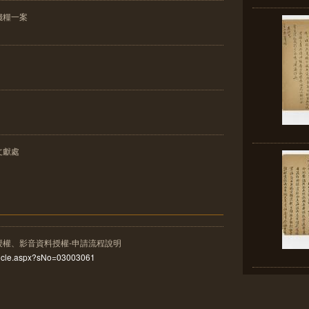
錢糧一案
文獻處
授權、影音資料授權-申請流程說明
rticle.aspx?sNo=03003061