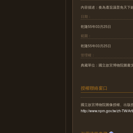
內容描述：奏為遵旨議普免天下
日期：
乾隆55年03月25日
範圍：
乾隆55年03月25日
管理權：
典藏單位：國立故宮博物院圖書
授權聯絡窗口
國立故宮博物院圖像授權、出版
http://www.npm.gov.tw/zh-TW/A