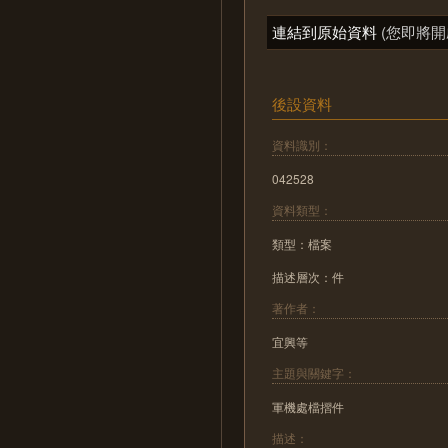
連結到原始資料
(您即將開
後設資料
資料識別：
042528
資料類型：
類型：檔案
描述層次：件
著作者：
宜興等
主題與關鍵字：
軍機處檔摺件
描述：