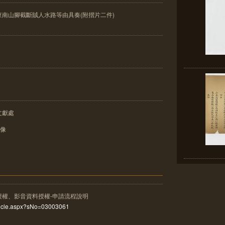
南山腳截斷賊人水路等由具奏(附摺片二件)
文獻處
影像
授權、影音資料授權-申請流程說明
rticle.aspx?sNo=03003061