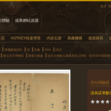
首頁
術體驗
成果網站資源
首頁
HOTKEY快速導覽
內容主題
典藏機構
進階搜尋
軍機處檔摺件
清
乾隆
49年
06月
國立故宮博物院
圖書文獻處
故宮文物數位典藏系統之研製－故宮清代檔案數
評分與驗證
請為這筆數