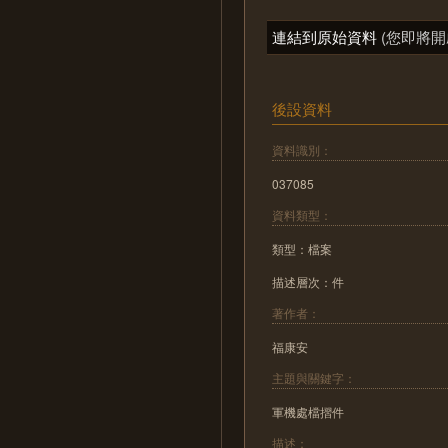
連結到原始資料
(您即將開
後設資料
資料識別：
037085
資料類型：
類型：檔案
描述層次：件
著作者：
福康安
主題與關鍵字：
軍機處檔摺件
描述：