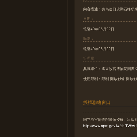
內容描述：奏為連日攻勦石峰堡東
日期：
乾隆49年06月22日
範圍：
乾隆49年06月22日
管理權：
典藏單位：國立故宮博物院圖書
使用限制：限制-開放影像-開放
授權聯絡窗口
國立故宮博物院圖像授權、出版
http://www.npm.gov.tw/zh-TW/A