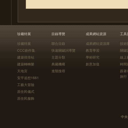
珍藏特展
目錄導覽
成果網站資源
工具
珍藏特展
聯合目錄
成果網站資源庫
技術
CCC創作集
快速關鍵詞導覽
教育學習
關鍵
建築排排站
主題分類
學術研究
線上
建築轉轉樂
典藏機構
創意加值
時間
天地宮
進階搜尋
跟著
旅行
安平追想1661
工藝大冒險
原住民儀式
原住民服飾
中央