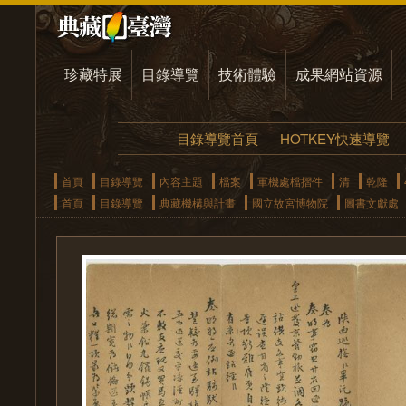
珍藏特展
目錄導覽
技術體驗
成果網站資源
目錄導覽首頁
HOTKEY快速導覽
首頁
目錄導覽
內容主題
檔案
軍機處檔摺件
清
乾隆
首頁
目錄導覽
典藏機構與計畫
國立故宮博物院
圖書文獻處