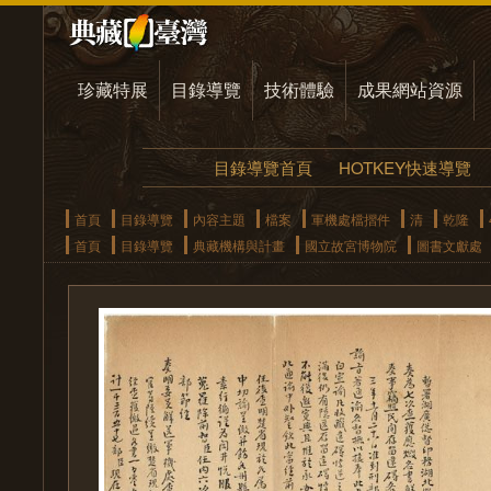
珍藏特展
目錄導覽
技術體驗
成果網站資源
目錄導覽首頁
HOTKEY快速導覽
首頁
目錄導覽
內容主題
檔案
軍機處檔摺件
清
乾隆
首頁
目錄導覽
典藏機構與計畫
國立故宮博物院
圖書文獻處