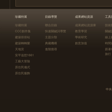
珍藏特展
目錄導覽
成果網站資源
工具
珍藏特展
聯合目錄
成果網站資源庫
技術
CCC創作集
快速關鍵詞導覽
教育學習
關鍵
建築排排站
主題分類
學術研究
線上
建築轉轉樂
典藏機構
創意加值
時間
天地宮
進階搜尋
跟著
旅行
安平追想1661
工藝大冒險
原住民儀式
原住民服飾
中央