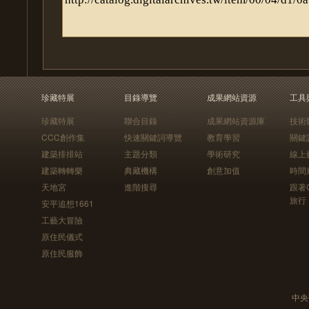
珍藏特展
目錄導覽
成果網站資源
工具
珍藏特展
聯合目錄
成果網站資源庫
技術
CCC創作集
快速關鍵詞導覽
教育學習
關鍵
建築排排站
主題分類
學術研究
線上
建築轉轉樂
典藏機構
創意加值
時間
天地宮
進階搜尋
跟著
旅行
安平追想1661
工藝大冒險
原住民儀式
原住民服飾
中央