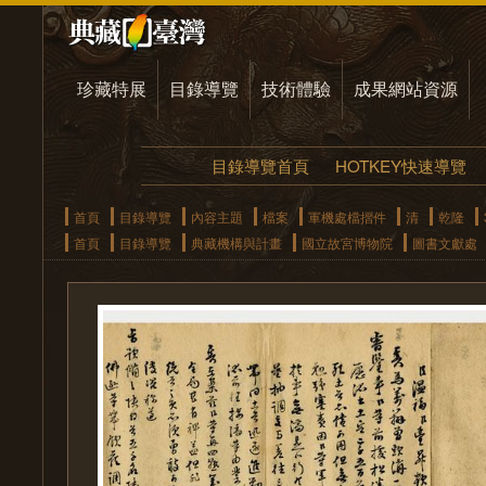
珍藏特展
目錄導覽
技術體驗
成果網站資源
目錄導覽首頁
HOTKEY快速導覽
首頁
目錄導覽
內容主題
檔案
軍機處檔摺件
清
乾隆
首頁
目錄導覽
典藏機構與計畫
國立故宮博物院
圖書文獻處