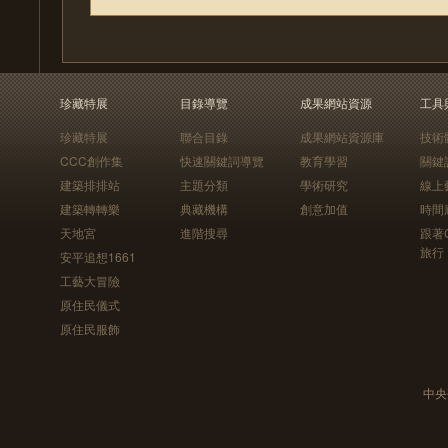
珍藏特展
目錄導覽
成果網站資源
工具
珍藏特展
聯合目錄
成果網站資源庫
技術
CCC創作集
快速關鍵詞導覽
教育學習
關鍵
建築排排站
主題分類
學術研究
線上
建築轉轉樂
典藏機構
創意加值
時間
天地宮
進階搜尋
跟著
旅行
安平追想1661
工藝大冒險
原住民儀式
原住民服飾
中央