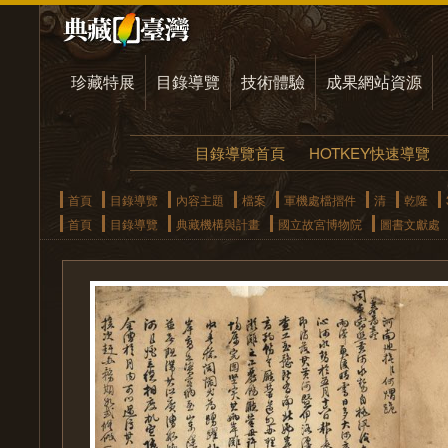
珍藏特展
目錄導覽
技術體驗
成果網站資源
目錄導覽首頁
HOTKEY快速導覽
首頁
目錄導覽
內容主題
檔案
軍機處檔摺件
清
乾隆
首頁
目錄導覽
典藏機構與計畫
國立故宮博物院
圖書文獻處