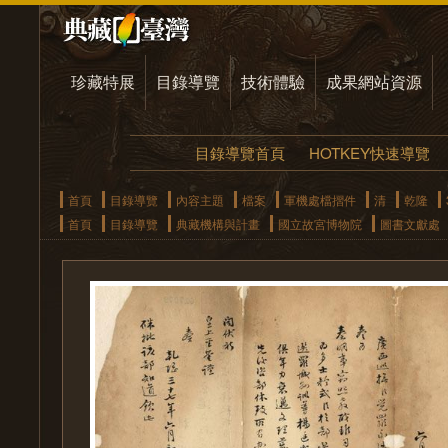
珍藏特展
目錄導覽
技術體驗
成果網站資源
目錄導覽首頁
HOTKEY快速導覽
首頁
目錄導覽
內容主題
檔案
軍機處檔摺件
清
乾隆
首頁
目錄導覽
典藏機構與計畫
國立故宮博物院
圖書文獻處