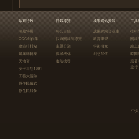
珍藏特展
目錄導覽
成果網站資源
工具
珍藏特展
聯合目錄
成果網站資源庫
技術
CCC創作集
快速關鍵詞導覽
教育學習
關鍵
建築排排站
主題分類
學術研究
線上
建築轉轉樂
典藏機構
創意加值
時間
天地宮
進階搜尋
跟著
旅行
安平追想1661
工藝大冒險
原住民儀式
原住民服飾
中央