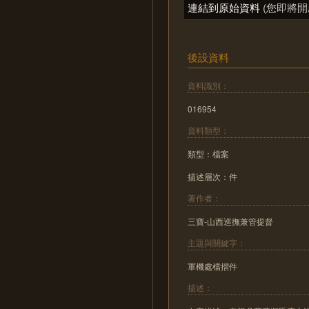
連結到原始資料
(您即將開
後設資料
資料識別：
016954
資料類型：
類型：檔案
描述層次：件
著作者：
三寶-山西巡撫兼管提督
主題與關鍵字：
軍機處檔摺件
描述：