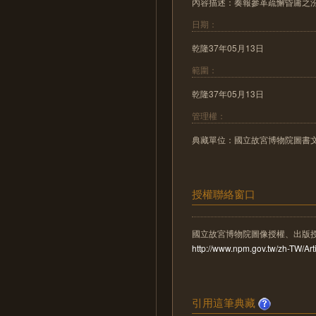
內容描述：奏報參革疏懈昏庸之
日期：
乾隆37年05月13日
範圍：
乾隆37年05月13日
管理權：
典藏單位：國立故宮博物院圖書
授權聯絡窗口
國立故宮博物院圖像授權、出版
http://www.npm.gov.tw/zh-TW/A
引用這筆典藏