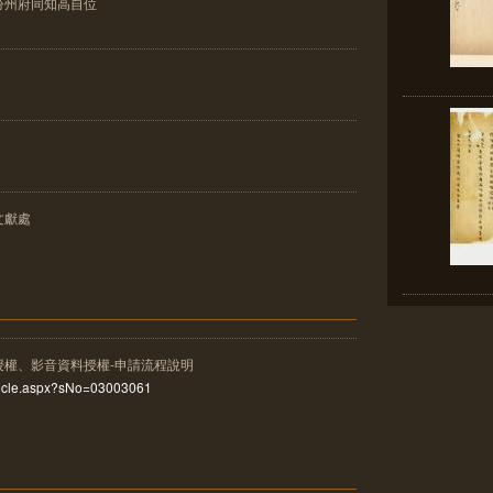
汾州府同知高自位
文獻處
授權、影音資料授權-申請流程說明
rticle.aspx?sNo=03003061