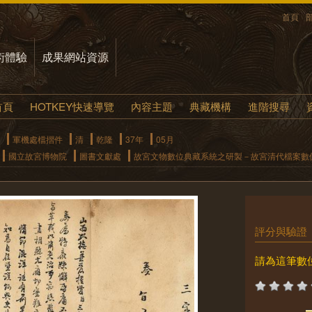
首頁
術體驗
成果網站資源
首頁
HOTKEY快速導覽
內容主題
典藏機構
進階搜尋
軍機處檔摺件
清
乾隆
37年
05月
國立故宮博物院
圖書文獻處
故宮文物數位典藏系統之研製－故宮清代檔案數
評分與驗證
請為這筆數