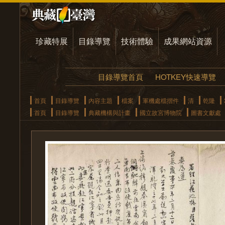
珍藏特展
目錄導覽
技術體驗
成果網站資源
目錄導覽首頁
HOTKEY快速導覽
首頁
目錄導覽
內容主題
檔案
軍機處檔摺件
清
乾隆
首頁
目錄導覽
典藏機構與計畫
國立故宮博物院
圖書文獻處