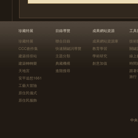
珍藏特展
目錄導覽
成果網站資源
工具
珍藏特展
聯合目錄
成果網站資源庫
技術
CCC創作集
快速關鍵詞導覽
教育學習
關鍵
建築排排站
主題分類
學術研究
線上
建築轉轉樂
典藏機構
創意加值
時間
天地宮
進階搜尋
跟著
旅行
安平追想1661
工藝大冒險
原住民儀式
原住民服飾
中央