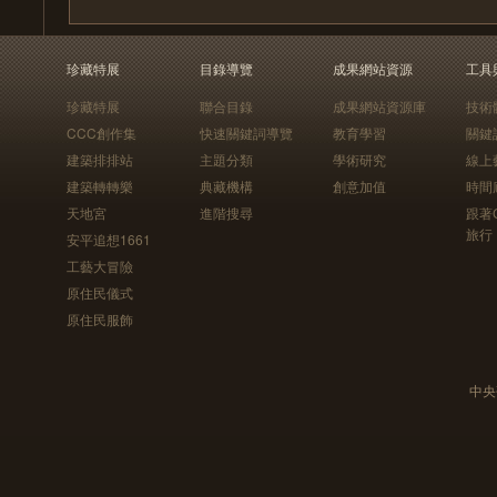
珍藏特展
目錄導覽
成果網站資源
工具
珍藏特展
聯合目錄
成果網站資源庫
技術
CCC創作集
快速關鍵詞導覽
教育學習
關鍵
建築排排站
主題分類
學術研究
線上
建築轉轉樂
典藏機構
創意加值
時間
天地宮
進階搜尋
跟著
旅行
安平追想1661
工藝大冒險
原住民儀式
原住民服飾
中央