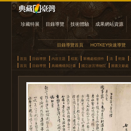
珍藏特展
目錄導覽
技術體驗
成果網站資源
目錄導覽首頁
HOTKEY快速導覽
首頁
目錄導覽
內容主題
檔案
軍機處檔摺件
清
乾隆
首頁
目錄導覽
典藏機構與計畫
國立故宮博物院
圖書文獻處