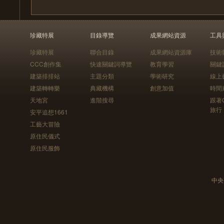
珍藏特展
目錄導覽
成果網站資源
工具
珍藏特展
聯合目錄
成果網站資源庫
技術
CCC創作集
快速關鍵詞導覽
教育學習
關鍵
建築排排站
主題分類
學術研究
線上
建築轉轉樂
典藏機構
創意加值
時間
天地宮
進階搜尋
跟著
旅行
安平追想1661
工藝大冒險
原住民儀式
原住民服飾
中央