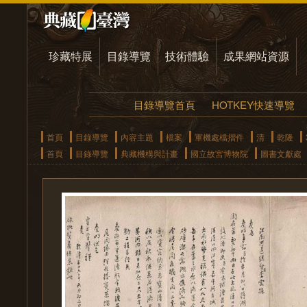
珍藏特展
目錄導覽
技術體驗
成果網站資源
目錄導覽首頁
HOTKEY快速導覽
首頁
目錄導覽
內容主題
檔案
軍機處檔摺件
清
乾隆
首頁
目錄導覽
典藏機構與計畫
國立故宮博物院
圖書文獻處