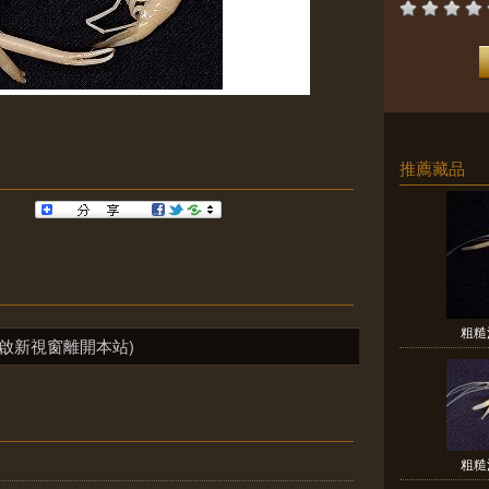
推薦藏品
粗糙沼蝦
啟新視窗離開本站)
粗糙沼蝦