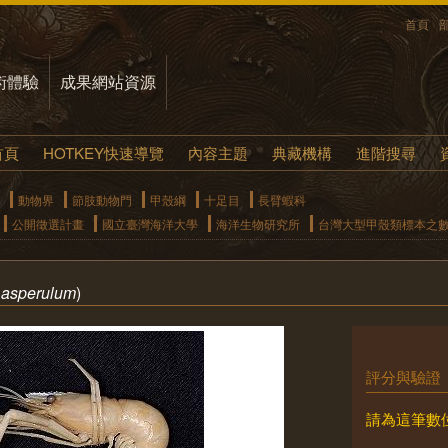
首頁
術體驗
成果網站資源
首頁
HOTKEY快速導覽
內容主題
典藏機構
進階搜尋
動物界
節肢動物門
甲殼綱
十足目
長臂蝦科
公開徵選計畫
國立臺灣海洋大學
海洋生物研究所
台灣大型甲殼類標本之
 asperulum
)
評分與驗證
請為這筆數