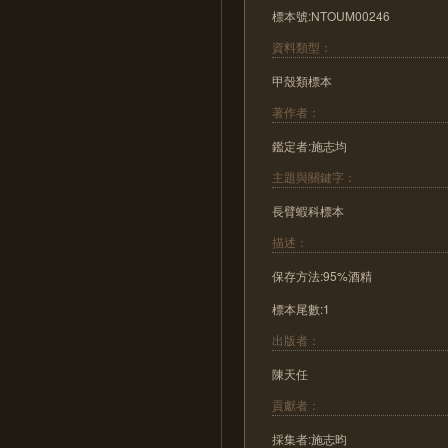
標本號:NTOUM00246
資料類型：
甲殼類標本
著作者：
鑑定者:施志均
主題與關鍵字：
長臂蝦科標本
描述：
保存方法:95%酒精
標本尾數:1
出版者：
陳天任
貢獻者：
採集者:施志昀