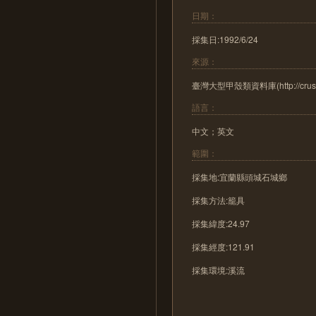
日期：
採集日:1992/6/24
來源：
臺灣大型甲殼類資料庫(http://crust.b
語言：
中文；英文
範圍：
採集地:宜蘭縣頭城石城鄉
採集方法:籠具
採集緯度:24.97
採集經度:121.91
採集環境:溪流