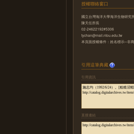
授權聯絡窗口
國立台灣海洋大學海洋生物研究
陳天任所長
02-24622192#5306
tychan@mail.ntou.edu.tw
本頁面授權條件：姓名標示─非商業
引用這筆典藏
引用資訊
直接連結