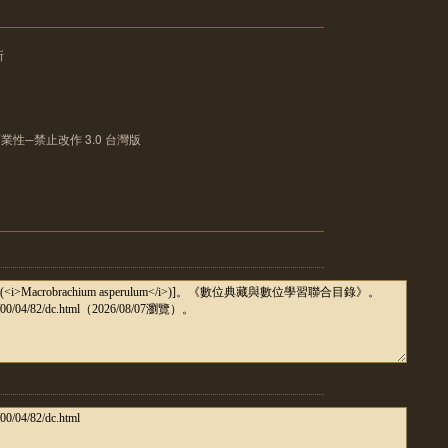
所
性─禁止改作 3.0 台灣版