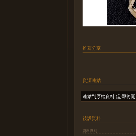
推薦分享
資源連結
連結到原始資料
(您即將開
後設資料
資料識別：