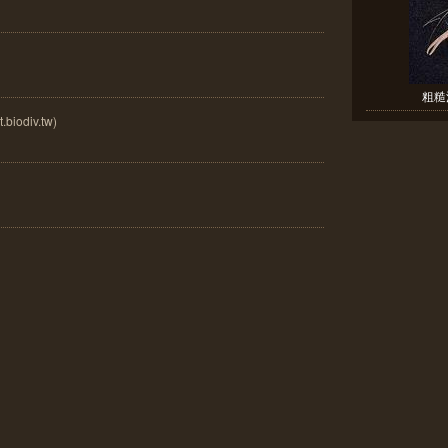
粗糙沼蝦
iodiv.tw)