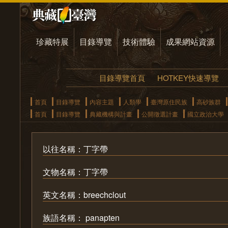
珍藏特展
目錄導覽
技術體驗
成果網站資源
目錄導覽首頁
HOTKEY快速導覽
首頁
目錄導覽
內容主題
人類學
臺灣原住民族
高砂族群
首頁
目錄導覽
典藏機構與計畫
公開徵選計畫
國立政治大學
以往名稱：丁字帶
文物名稱：丁字帶
英文名稱：breechclout
族語名稱： panapten