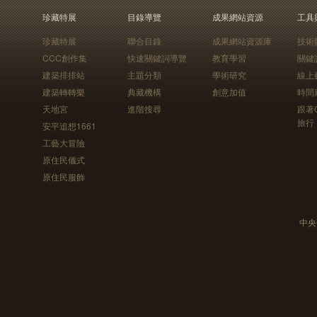
珍藏特展
目錄導覽
成果網站資源
工具
珍藏特展
聯合目錄
成果網站資源庫
技術
CCC創作集
快速關鍵詞導覽
教育學習
關鍵
建築排排站
主題分類
學術研究
線上
建築轉轉樂
典藏機構
創意加值
時間
天地宮
進階搜尋
跟著
旅行
安平追想1661
工藝大冒險
原住民儀式
原住民服飾
中央