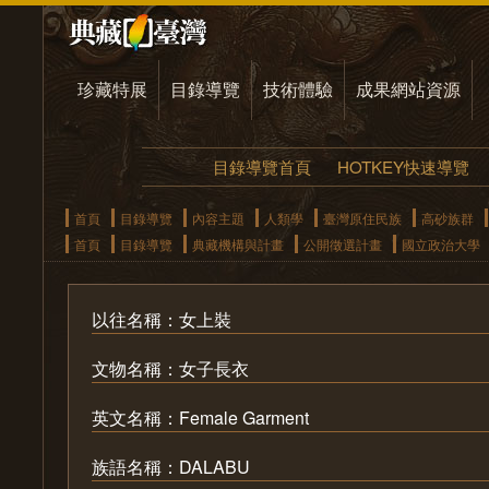
珍藏特展
目錄導覽
技術體驗
成果網站資源
目錄導覽首頁
HOTKEY快速導覽
首頁
目錄導覽
內容主題
人類學
臺灣原住民族
高砂族群
首頁
目錄導覽
典藏機構與計畫
公開徵選計畫
國立政治大學
以往名稱：女上裝
文物名稱：女子長衣
英文名稱：Female Garment
族語名稱：DALABU