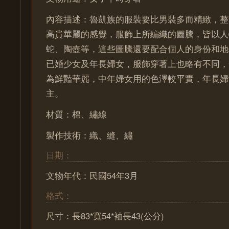
內容描述：魯凱族的服裝要比男裝多而精緻，整
高貴華麗的感覺，服飾上所編織的圖騰，皆以人
蛇、陶壺等，這些圖騰還要配合個人的身份和地
已婚少女及年長婦女，服飾穿著上也略有不同，
為鮮豔華麗，中年婦女用的色澤較平實，年長婦
主。
材質：棉、繡線
製作技術：織、縫、繡
日期：
文物年代：民國54年3月
格式：
尺寸：長83*寬54*袖長43(公分)