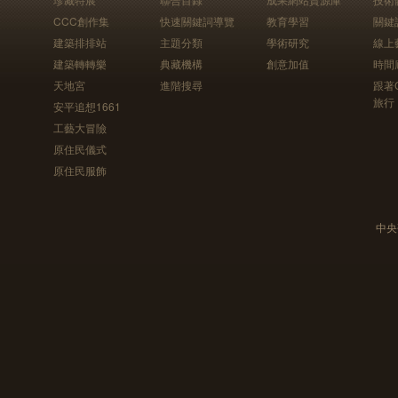
CCC創作集
快速關鍵詞導覽
教育學習
關鍵
建築排排站
主題分類
學術研究
線上
建築轉轉樂
典藏機構
創意加值
時間
天地宮
進階搜尋
跟著
旅行
安平追想1661
工藝大冒險
原住民儀式
原住民服飾
中央