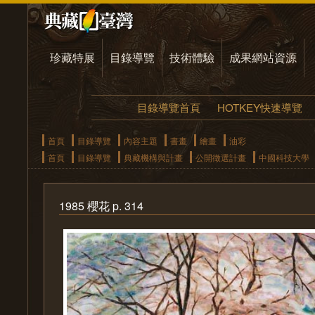
珍藏特展
目錄導覽
技術體驗
成果網站資源
目錄導覽首頁
HOTKEY快速導覽
首頁
目錄導覽
內容主題
書畫
繪畫
油彩
首頁
目錄導覽
典藏機構與計畫
公開徵選計畫
中國科技大學
1985 櫻花 p. 314