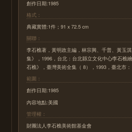
創作日期:1985
格式：
典藏實體:1件；91 x 72.5 cm
關聯：
李石樵著，黃明政主編，林宗興、千普、黃玉淇
集》，1996，台北：台北縣立文化中心∕李石樵
石樵》，臺灣美術全集（ 8），1993，臺北市
範圍：
創作日期:1985
內容地點:美國
管理權：
財團法人李石樵美術館基金會