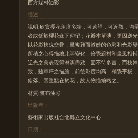
西方媒材∕油彩
描述：
說明:欣賞櫻花角度多端，可遠望，可近觀，均
者或係於櫻花傘下仰望；花瓣本單薄，更因逆光
以花影扶曳交疊，呈複雜而微妙的色彩和光影變
所積之心得描繪此等變化，倍覺題材和畫風相輔
逆光之美表現得淋漓盡致，固不待多言，而枝幹
致，雖草坪之描繪，前後彩度均高，稍覺平板，
錯落。因重點在於花，故人物描繪略之。
材質:畫布∕油彩
出版者：
藝術家出版社∕台北縣立文化中心
日期：