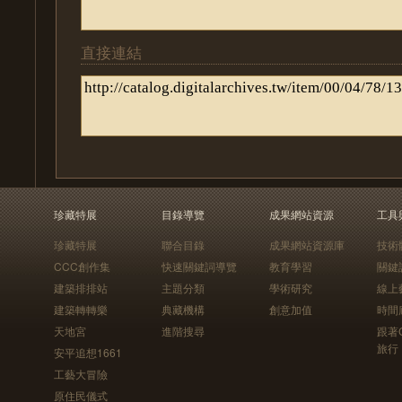
直接連結
珍藏特展
目錄導覽
成果網站資源
工具
珍藏特展
聯合目錄
成果網站資源庫
技術
CCC創作集
快速關鍵詞導覽
教育學習
關鍵
建築排排站
主題分類
學術研究
線上
建築轉轉樂
典藏機構
創意加值
時間
天地宮
進階搜尋
跟著
旅行
安平追想1661
工藝大冒險
原住民儀式