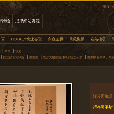
首頁
術體驗
成果網站資源
首頁
HOTKEY快速導覽
內容主題
典藏機構
進階搜尋
繪畫
水墨
國立故宮博物院
書畫處
故宮文物數位典藏系統之研製
書畫數位典藏子系
評分與驗證
請為這筆數