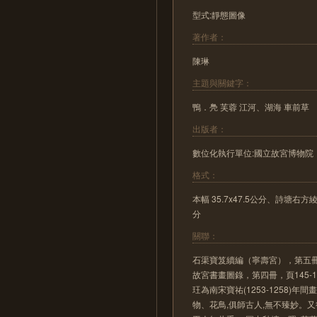
型式:靜態圖像
著作者：
陳琳
主題與關鍵字：
鴨．鳧 芙蓉 江河、湖海 車前草
出版者：
數位化執行單位:國立故宮博物院
格式：
本幅 35.7x47.5公分、詩塘右方綾
分
關聯：
石渠寶笈續編（寧壽宮），第五冊，頁
故宮書畫圖錄，第四冊，頁145-146
玨為南宋寶祐(1253-1258)
物、花鳥,俱師古人,無不臻妙。