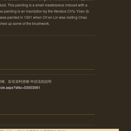
luid. This painting is a small masterpiece imbued with a
e painting is an inscription by the literatus Ch'iu Yüan (b.
rk was painted in 1301 when Ch’en Lin was visiting Chao
ched up some of the brushwork.
授權、影音資料授權-申請流程說明
rticle.aspx?sNo=03003061