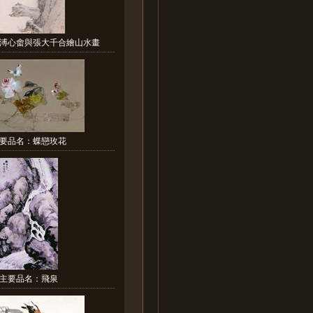
溥心畬與張大千合繪山水畫
要品名：蝶戀玫花
主要品名：飛泉