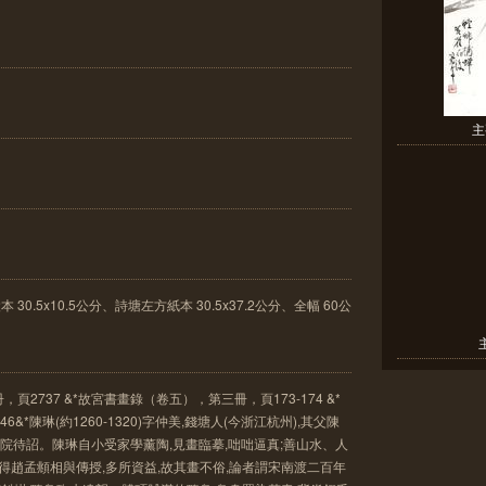
主
本 30.5x10.5公分、詩塘左方紙本 30.5x37.2公分、全幅 60公
2737 &*故宮書畫錄（卷五），第三冊，頁173-174 &*
&*陳琳(約1260-1320)字仲美,錢塘人(今浙江杭州),其父陳
年間畫院待詔。陳琳自小受家學薰陶,見畫臨摹,咄咄逼真;善山水、人
又得趙孟頫相與傳授,多所資益,故其畫不俗,論者謂宋南渡二百年