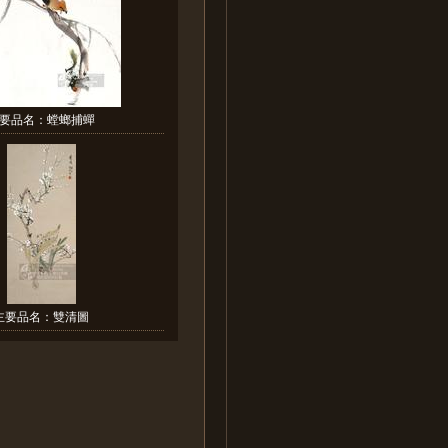
要品名：螳螂捕蟬
主要品名：雙清圖