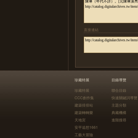
直接連結
珍藏特展
目錄導覽
珍藏特展
聯合目錄
CCC創作集
快速關鍵詞導覽
建築排排站
主題分類
建築轉轉樂
典藏機構
天地宮
進階搜尋
安平追想1661
工藝大冒險