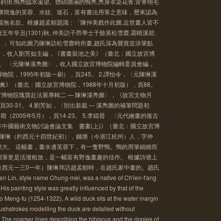
蓉斜掛,鴨鳧臨水遠望。體碩脯滿的鴨鳧,鳧身罩染花青,背脊翎毛
粗獷簡逸的芙蓉、水紋、坡石，富有書法用筆之意味，歷來認為
幅無名款。根據趙孟頫題識：「陳仲美戲作此圖,近世畫人皆不
年辛丑(1301)秋, 仲美訪子昂學士于餘英松雪齋,霜晴溪碧,
。」可知此圖乃陳琳訪松雪齋時所畫,趙氏深為贊賞並涉筆點
鳧圖〉，收入劉芳如主編，《書畫裝池之美》（臺北：國立故宮博
60。 〈元陳琳溪鳧圖〉，收入國立故宮博物院編輯委員會編，
院，1995年初版一刷），頁245。 2.譚怡令，〈元陳琳溪
禽》（臺北：國立故宮博物院，1988年十月初版），頁88。
宮博物院瑰寶赴法展專輯二 — 陳琳溪鳧圖〉，《故宮文物月
，頁30-31。 4.劉芳如，〈別出新裁 — 溪鳧圖的補筆問題初
（2005年5月），頁14-23。 5.李鑄晉 〈元代繪畫的復古
中國藝術文物討論會論文集 書畫(上)》（臺北：國立故宮博
7。 &*陳琳（約西元十四世紀初），錢塘（今浙江杭州）人，字仲
頗大。 這幅畫，畫水邊芙蓉下，有一隻野鴨。鴨的用筆細緻而
用筆更是活潑粗放，是一幅富有野逸畫趣的佳作。 根據詩塘上
（西元一三0一年）陳琳拜訪趙孟頫時，在趙氏家中畫的。趙氏
tyle name Chung-mei, was a native of Ch'ien-t'ang
s painting style was greatly influenced by that of the
o Meng-fu (1254-1322). A wild duck sits at the water margin
ushstrokes modelling the duck are detailed without
he coarser lines describing the hibiscus and the ripples of