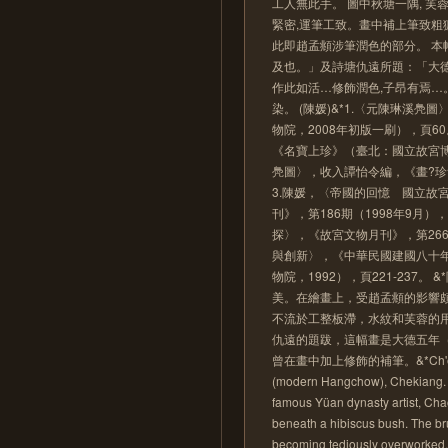
工人無此手。 圖中秋塘一隅, 芙
緊密,運筆工致。畫中補上筆致
此即趙孟頫涉筆潤色的部分。 本
及也。」及詩塘仇遠所題：「大德五
作此如活…修飾潤色,子昂有焉…
染。 (陳媛)&*1.〈元陳琳溪
物院，2008年初版一刷），頁
《名寶上珍》（臺北：國立故宮博物
鳧圖〉，收入譚怡令編，《畫?珍
3.陳媛，〈帝國的回憶 國立故
刊》，第186期（1998年9月）
探〉，《故宮文物月刊》，第266期
與創新〉，《中華民國建國八十年
物院，1992），頁221-23
美。在繪畫上，受趙孟頫的影響
不流於工整板滯，水紋和芙蓉的
仇遠的題跋，這幅畫是大德五年
曾在畫中加上修飾的補筆。&*Ch'en Lin, s
(modern Hangchow), Chekiang. Hi
famous Yüan dynasty artist, Cha
beneath a hibiscus bush. The br
becoming tediously overworked. T