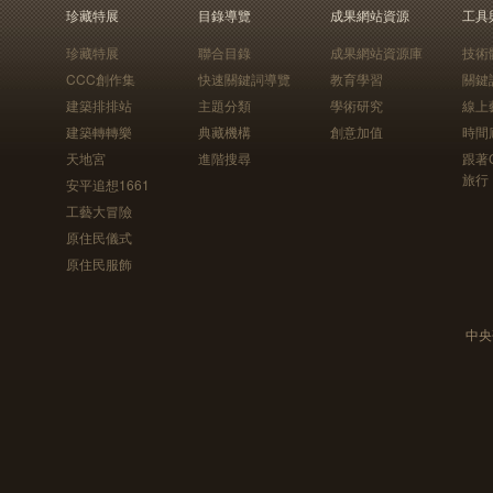
珍藏特展
目錄導覽
成果網站資源
工具
珍藏特展
聯合目錄
成果網站資源庫
技術
CCC創作集
快速關鍵詞導覽
教育學習
關鍵
建築排排站
主題分類
學術研究
線上
建築轉轉樂
典藏機構
創意加值
時間
天地宮
進階搜尋
跟著
旅行
安平追想1661
工藝大冒險
原住民儀式
原住民服飾
中央