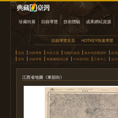
珍藏特展
目錄導覽
技術體驗
成果網站資源
目錄導覽首頁
HOTKEY快速導覽
首頁
目錄導覽
內容主題
地圖與遙測
基本地形圖資料
區域
首頁
目錄導覽
典藏機構與計畫
中央研究院
計算中心
近代
江西省地圖《東韶街》