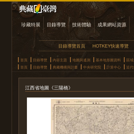
珍藏特展
目錄導覽
技術體驗
成果網站資源
目錄導覽首頁
HOTKEY快速導覽
首頁
目錄導覽
內容主題
地圖與遙測
基本地形圖資料
區域
首頁
目錄導覽
典藏機構與計畫
中央研究院
計算中心
近代
江西省地圖《三陽橋》