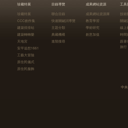
珍藏特展
目錄導覽
成果網站資源
工具
珍藏特展
聯合目錄
成果網站資源庫
技術
CCC創作集
快速關鍵詞導覽
教育學習
關鍵
建築排排站
主題分類
學術研究
線上
建築轉轉樂
典藏機構
創意加值
時間
天地宮
進階搜尋
跟著
旅行
安平追想1661
工藝大冒險
原住民儀式
原住民服飾
中央