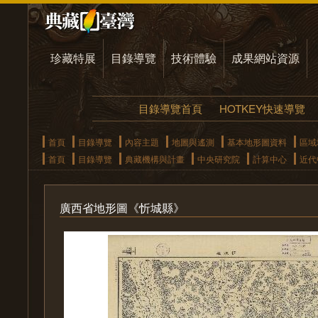
珍藏特展
目錄導覽
技術體驗
成果網站資源
目錄導覽首頁
HOTKEY快速導覽
首頁
目錄導覽
內容主題
地圖與遙測
基本地形圖資料
區域
首頁
目錄導覽
典藏機構與計畫
中央研究院
計算中心
近代
廣西省地形圖《忻城縣》