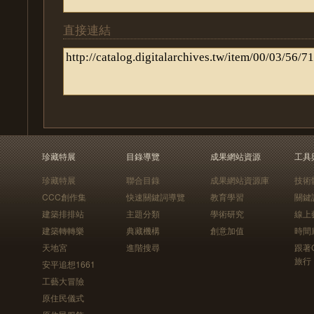
直接連結
珍藏特展
目錄導覽
成果網站資源
工具
珍藏特展
聯合目錄
成果網站資源庫
技術
CCC創作集
快速關鍵詞導覽
教育學習
關鍵
建築排排站
主題分類
學術研究
線上
建築轉轉樂
典藏機構
創意加值
時間
天地宮
進階搜尋
跟著
旅行
安平追想1661
工藝大冒險
原住民儀式