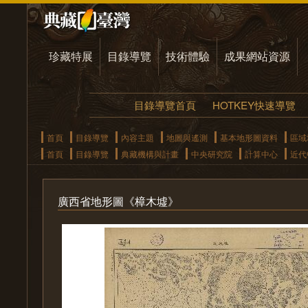
珍藏特展
目錄導覽
技術體驗
成果網站資源
目錄導覽首頁
HOTKEY快速導覽
首頁
目錄導覽
內容主題
地圖與遙測
基本地形圖資料
區域
首頁
目錄導覽
典藏機構與計畫
中央研究院
計算中心
近代
廣西省地形圖《樟木墟》