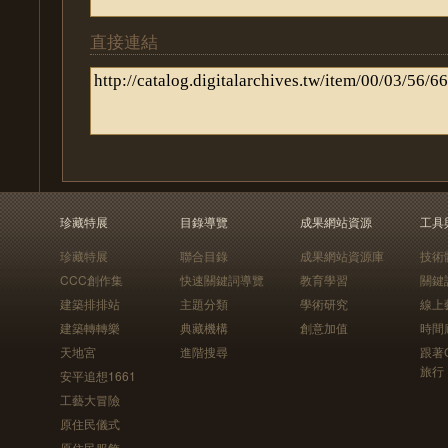
直接連結
珍藏特展
目錄導覽
成果網站資源
工具
珍藏特展
聯合目錄
成果網站資源庫
技術
CCC創作集
快速關鍵詞導覽
教育學習
關鍵
建築排排站
主題分類
學術研究
線上
建築轉轉樂
典藏機構
創意加值
時間
天地宮
進階搜尋
跟著
旅行
安平追想1661
工藝大冒險
原住民儀式
原住民服飾