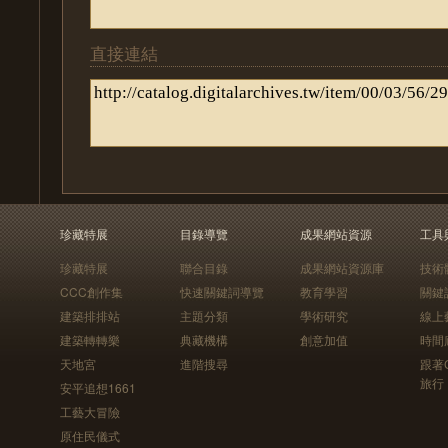
直接連結
珍藏特展
目錄導覽
成果網站資源
工具
珍藏特展
聯合目錄
成果網站資源庫
技術
CCC創作集
快速關鍵詞導覽
教育學習
關鍵
建築排排站
主題分類
學術研究
線上
建築轉轉樂
典藏機構
創意加值
時間
天地宮
進階搜尋
跟著
旅行
安平追想1661
工藝大冒險
原住民儀式