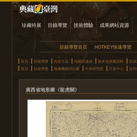
珍藏特展
目錄導覽
技術體驗
成果網站資源
目錄導覽首頁
HOTKEY快速導覽
首頁
目錄導覽
內容主題
地圖與遙測
基本地形圖資料
區域
首頁
目錄導覽
典藏機構與計畫
中央研究院
計算中心
近代
廣西省地形圖《龍虎關》