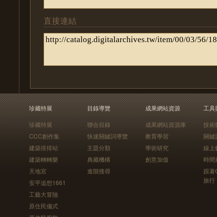
直接連結
珍藏特展
目錄導覽
成果網站資源
工具
珍藏特展
聯合目錄
成果網站資源庫
技術
CCC創作集
快速關鍵詞導覽
教育學習
關鍵
建築排排站
主題分類
學術研究
線上
建築轉轉樂
典藏機構
創意加值
時間
天地宮
進階搜尋
跟著
旅行
安平追想1661
工藝大冒險
原住民儀式