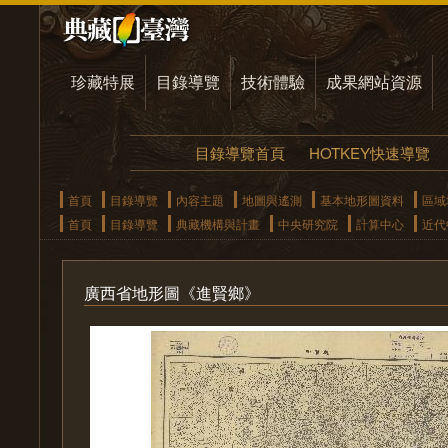
珍藏特展
目錄導覽
技術體驗
成果網站資源
目錄導覽首頁
HOTKEY快速導覽
首頁
目錄導覽
內容主題
地圖與遙測
基本地形圖資料
區域
首頁
目錄導覽
典藏機構與計畫
中央研究院
計算中心
近代
廣西省地形圖《進賢鄉》