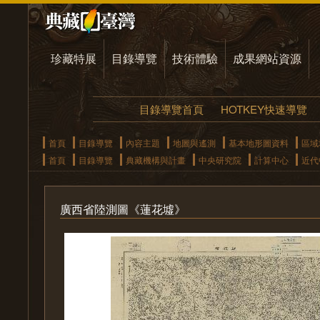
珍藏特展
目錄導覽
技術體驗
成果網站資源
目錄導覽首頁
HOTKEY快速導覽
首頁
目錄導覽
內容主題
地圖與遙測
基本地形圖資料
區域
首頁
目錄導覽
典藏機構與計畫
中央研究院
計算中心
近代
廣西省陸測圖《蓮花墟》