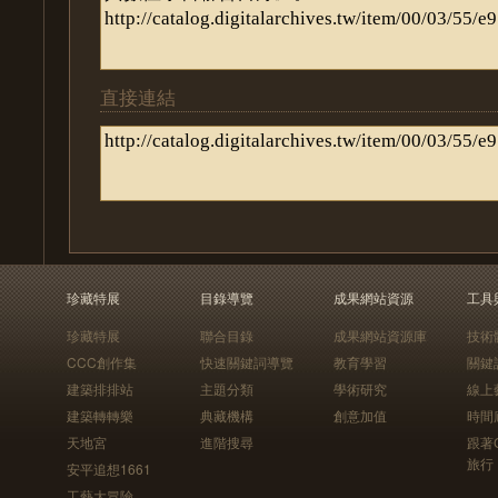
直接連結
珍藏特展
目錄導覽
成果網站資源
工具
珍藏特展
聯合目錄
成果網站資源庫
技術
CCC創作集
快速關鍵詞導覽
教育學習
關鍵
建築排排站
主題分類
學術研究
線上
建築轉轉樂
典藏機構
創意加值
時間
天地宮
進階搜尋
跟著
旅行
安平追想1661
工藝大冒險