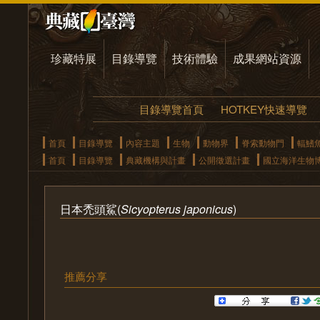
珍藏特展
目錄導覽
技術體驗
成果網站資源
目錄導覽首頁
HOTKEY快速導覽
首頁
目錄導覽
內容主題
生物
動物界
脊索動物門
輻鰭
首頁
目錄導覽
典藏機構與計畫
公開徵選計畫
國立海洋生物
日本禿頭鯊(
Sicyopterus japonicus
)
推薦分享