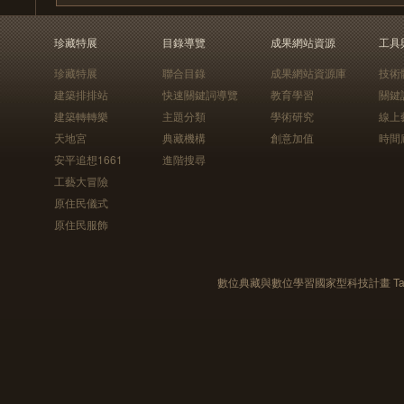
珍藏特展
目錄導覽
成果網站資源
工具
珍藏特展
聯合目錄
成果網站資源庫
技術
建築排排站
快速關鍵詞導覽
教育學習
關鍵
建築轉轉樂
主題分類
學術研究
線上
天地宮
典藏機構
創意加值
時間
安平追想1661
進階搜尋
工藝大冒險
原住民儀式
原住民服飾
數位典藏與數位學習國家型科技計畫 Taiwan e-Le