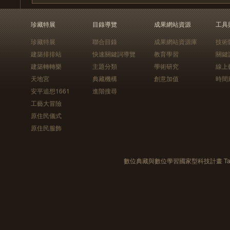
珍藏特展
目錄導覽
成果網站資源
工具
珍藏特展
聯合目錄
成果網站資源庫
技術
建築排排站
快速關鍵詞導覽
教育學習
關鍵
建築轉轉樂
主題分類
學術研究
線上
天地宮
典藏機構
創意加值
時間
安平追想1661
進階搜尋
工藝大冒險
原住民儀式
原住民服飾
數位典藏與數位學習國家型科技計畫 Taiwan e-Le