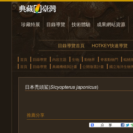
珍藏特展
目錄導覽
技術體驗
成果網站資源
目錄導覽首頁
HOTKEY快速導覽
首頁
目錄導覽
內容主題
生物
動物界
脊索動物門
輻鰭
首頁
目錄導覽
典藏機構與計畫
公開徵選計畫
國立海洋生物
日本禿頭鯊(
Sicyopterus japonicus
)
推薦分享