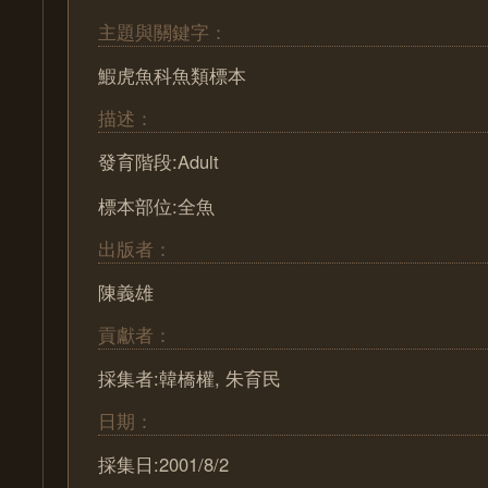
主題與關鍵字：
鰕虎魚科魚類標本
描述：
發育階段:Adult
標本部位:全魚
出版者：
陳義雄
貢獻者：
採集者:韓橋權, 朱育民
日期：
採集日:2001/8/2