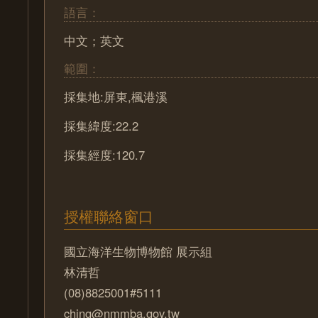
語言：
中文；英文
範圍：
採集地:屏東,楓港溪
採集緯度:22.2
採集經度:120.7
授權聯絡窗口
國立海洋生物博物館 展示組
林清哲
(08)8825001#5111
ching@nmmba.gov.tw