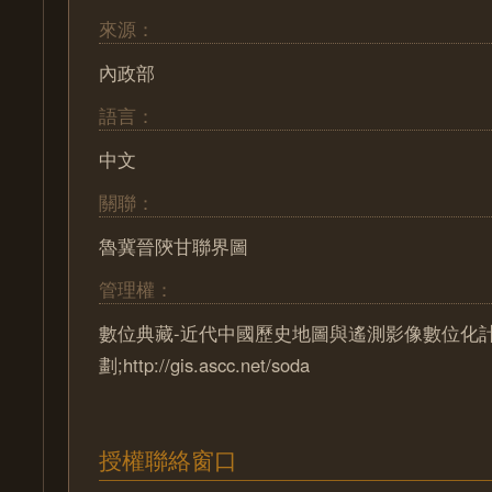
來源：
內政部
語言：
中文
關聯：
魯冀晉陝甘聯界圖
管理權：
數位典藏-近代中國歷史地圖與遙測影像數位化
劃;http://gis.ascc.net/soda
授權聯絡窗口