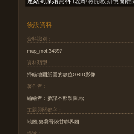
連結到原始資料
(您即將開啟新視窗離
後設資料
資料識別：
map_moi:34397
資料類型：
掃瞄地圖紙圖的數位GRID影像
著作者：
編繪者：參謀本部製圖局;
主題與關鍵字：
地圖;魯冀晉陝甘聯界圖
描述：