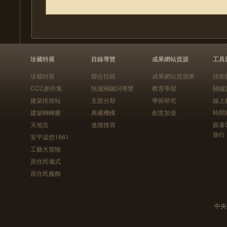
珍藏特展
目錄導覽
成果網站資源
工具
珍藏特展
聯合目錄
成果網站資源庫
技術
CCC創作集
快速關鍵詞導覽
教育學習
關鍵
建築排排站
主題分類
學術研究
線上
建築轉轉樂
典藏機構
創意加值
時間
天地宮
進階搜尋
跟著
旅行
安平追想1661
工藝大冒險
原住民儀式
原住民服飾
中央