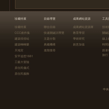
珍藏特展
目錄導覽
成果網站資源
工具
珍藏特展
聯合目錄
成果網站資源庫
技術
CCC創作集
快速關鍵詞導覽
教育學習
關鍵
建築排排站
主題分類
學術研究
線上
建築轉轉樂
典藏機構
創意加值
時間
天地宮
進階搜尋
跟著
旅行
安平追想1661
工藝大冒險
原住民儀式
原住民服飾
中央