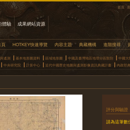
首頁
術體驗
成果網站資源
首頁
HOTKEY快速導覽
內容主題
典藏機構
進階搜尋
與遙測
基本地形圖資料
區域地形圖
中國及臺灣地區地理分區類別
中國大
中央研究院
計算中心
近代中國歷史地圖與遙測影像資訊典藏計畫
內政部
評分與驗證
請為這筆數