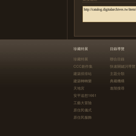
珍藏特展
目錄導覽
珍藏特展
聯合目錄
CCC創作集
快速關鍵詞導覽
建築排排站
主題分類
建築轉轉樂
典藏機構
天地宮
進階搜尋
安平追想1661
工藝大冒險
原住民儀式
原住民服飾