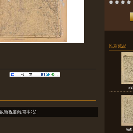
推薦藏品
廣
啟新視窗離開本站)
廣西