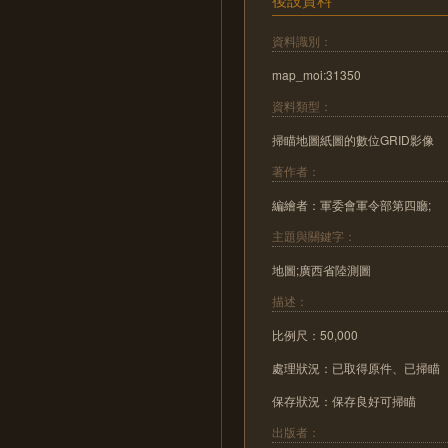
資料識別：
map_moi:31350
資料類型：
掃瞄地圖紙圖的數位GRID影像
著作者：
編繪者：軍委會軍令部第四廳;
主題與關鍵字：
地圖;廣西省陸測圖
描述：
比例尺：50,000
處理狀況：已取得原件、已掃瞄
保存狀況：保存良好可掃瞄
出版者：