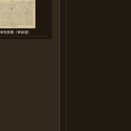
省地形圖《東鎮墟》