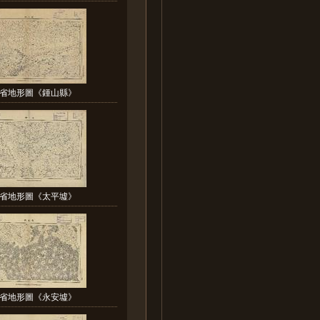
省地形圖《鍾山縣》
省地形圖《太平墟》
省地形圖《永安墟》