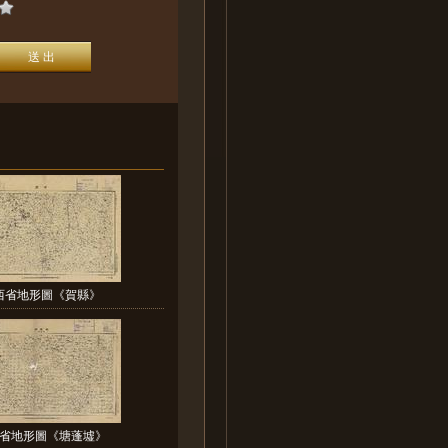
西省地形圖《賀縣》
省地形圖《塘蓬墟》