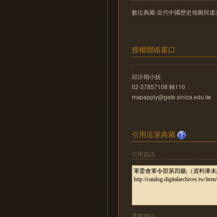
數位典藏-近代中國歷史地圖與遙測影像數位化
授權聯絡窗口
邱沂翎小姐
02-27857108 轉110
mapapply@gate.sinica.edu.tw
引用這筆典藏
引用資訊
直接連結