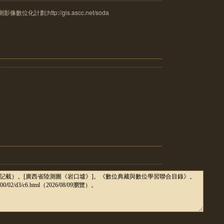
計劃;http://gis.ascc.net/soda